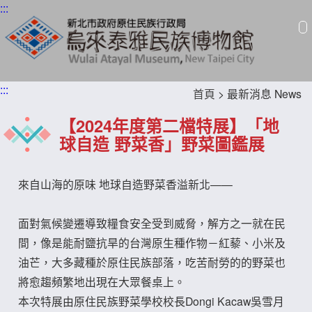
:::
:::
首頁
> 最新消息 News
【2024年度第二檔特展】「地
球自造 野菜香」野菜圖鑑展
來自山海的原味 地球自造野菜香溢新北——
面對氣候變遷導致糧食安全受到威脅，解方之一就在民
間，像是能耐鹽抗旱的台灣原生種作物－紅藜、小米及
油芒，大多藏種於原住民族部落，吃苦耐勞的的野菜也
將愈趨頻繁地出現在大眾餐桌上。
本次特展由原住民族野菜學校校長Dongi Kacaw吳雪月